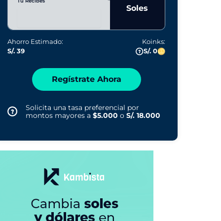
Tú Recibes
Soles
Ahorro Estimado:
Koinks:
S/. 39
S/. 0
Regístrate Ahora
Solicita una tasa preferencial por
montos mayores a
$5.000
o
S/. 18.000