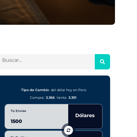
Tipo de Cambio
del dólar hoy en Perú
Compra:
3.366
Venta:
3.391
Tú Envías
Dólares