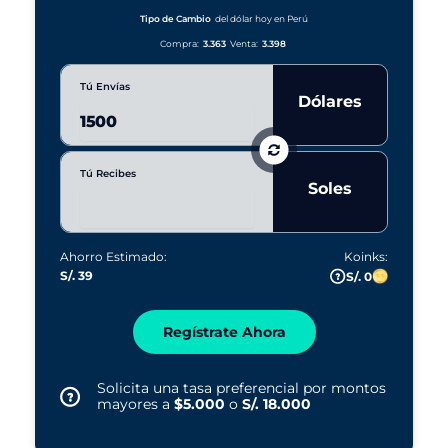
a
r
Tipo de Cambio
del dólar hoy en Perú
s
Compra:
3.363
Venta:
3.398
Tú Envías
Dólares
Tú Recibes
Soles
Ahorro Estimado:
Koinks:
S/. 39
S/. 0
Regístrate Ahora
Solicita una tasa preferencial por montos
mayores a
$5.000
o
S/. 18.000