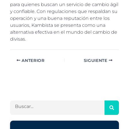
para quienes buscan un servicio de cambio ágil
y confiable. Con regulaciones que respaldan su
operación y una buena reputación entre los
usuarios, Kambista se presenta como una
alternativa efectiva en el mundo del cambio de
divisas.
ANTERIOR
SIGUIENTE
A
C
r
a
c
t
h
e
B
i
g
u
v
o
s
o
r
c
s
í
a