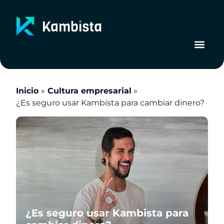
Ir
al
contenido
Inicio
Cultura empresarial
¿Es seguro usar Kambista para cambiar dinero?
¿Es seguro usar Kambista para