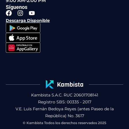
9:00 AM-2:00 PM
Síguenos
F
I
Y
a
n
o
Descarga Disponible
c
s
u
e
t
t
b
a
u
o
g
b
o
r
e
k
a
m
Kambista S.A.C. RUC 20601708141
Registro SBS: 00335 - 2017
V.E. Luis Fernán Bedoya Reyes (antes Paseo de la
República) No. 3617
© Kambista Todos los derechos reservados 2025