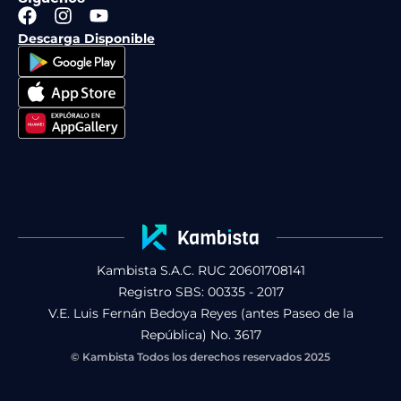
F
I
Y
a
n
o
Descarga Disponible
c
s
u
e
t
t
b
a
u
o
g
b
o
r
e
k
a
m
Kambista S.A.C. RUC 20601708141
Registro SBS: 00335 - 2017
V.E. Luis Fernán Bedoya Reyes (antes Paseo de la
República) No. 3617
© Kambista Todos los derechos reservados 2025