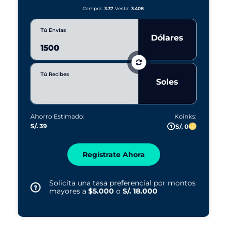
Compra:
3.37
Venta:
3.408
Tú Envías
Dólares
Tú Recibes
Soles
Ahorro Estimado:
Koinks:
S/. 39
S/. 0
Regístrate Ahora
Solicita una tasa preferencial por montos
mayores a
$5.000
o
S/. 18.000