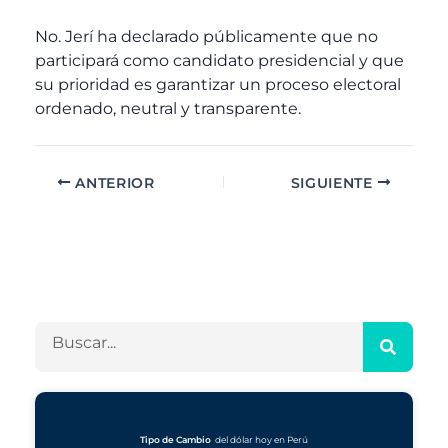
No. Jerí ha declarado públicamente que no
participará como candidato presidencial y que
su prioridad es garantizar un proceso electoral
ordenado, neutral y transparente.
ANTERIOR
SIGUIENTE
A
C
r
a
c
t
h
e
B
i
g
u
v
o
s
o
r
c
s
í
a
a
r
Tipo de Cambio
del dólar hoy en Perú
s