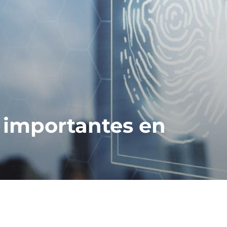
 importantes en
A
C
r
a
c
t