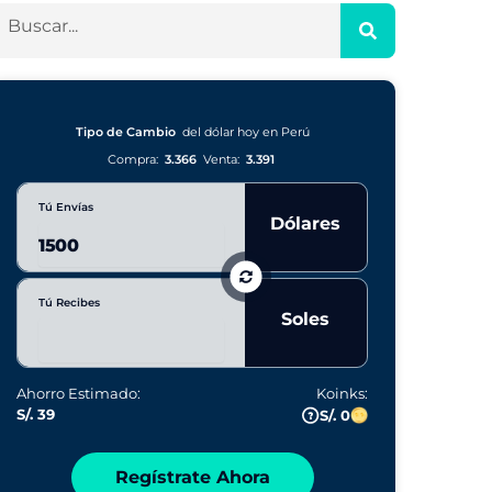
Tipo de Cambio
del dólar hoy en Perú
Compra:
3.366
Venta:
3.391
Tú Envías
Dólares
Tú Recibes
Soles
Ahorro Estimado:
Koinks:
S/. 39
S/. 0
Regístrate Ahora