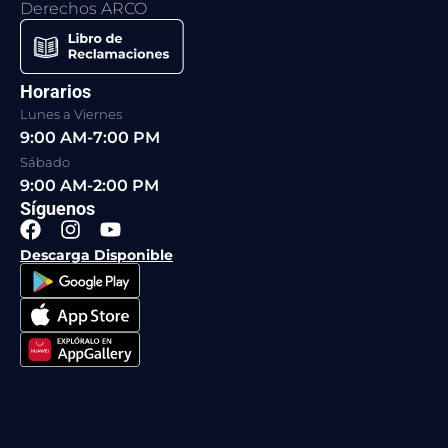
Derechos ARCO
Horarios
Lunes a Viernes
9:00 AM-7:00 PM
Sábado
9:00 AM-2:00 PM
Síguenos
F
I
Y
a
n
o
Descarga Disponible
c
s
u
e
t
t
b
a
u
o
g
b
o
r
e
k
a
m