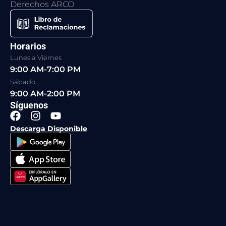
Derechos ARCO
Horarios
Lunes a Viernes
9:00 AM-7:00 PM
Sábado
9:00 AM-2:00 PM
Síguenos
F
I
Y
a
n
o
Descarga Disponible
c
s
u
e
t
t
b
a
u
o
g
b
o
r
e
k
a
m