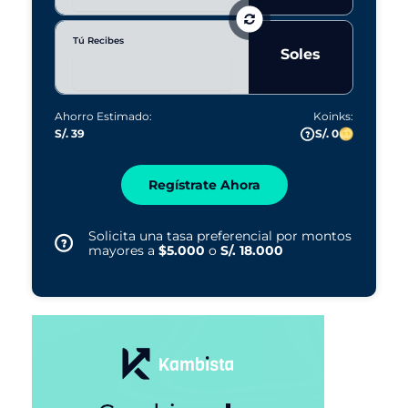
Tú Recibes
Soles
Ahorro Estimado:
Koinks:
S/. 39
S/. 0
Regístrate Ahora
Solicita una tasa preferencial por montos
mayores a
$5.000
o
S/. 18.000