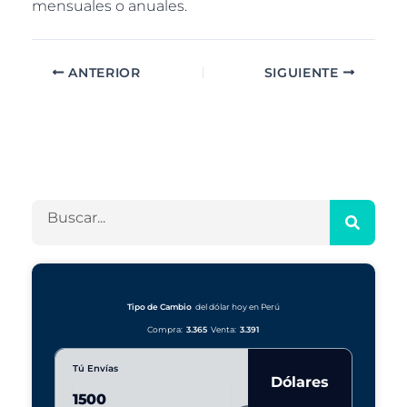
mensuales o anuales.
ANTERIOR
SIGUIENTE
A
C
r
a
c
t
h
e
B
i
g
u
v
o
s
o
r
c
s
í
a
a
r
Tipo de Cambio
del dólar hoy en Perú
s
Compra:
3.365
Venta:
3.391
Tú Envías
Dólares