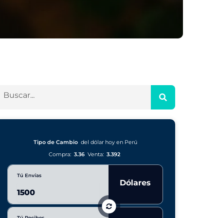
Tipo de Cambio
del dólar hoy en Perú
Compra:
3.36
Venta:
3.392
Tú Envías
Dólares
Tú Recibes