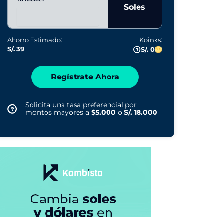
Soles
Ahorro Estimado:
Koinks:
S/. 39
S/. 0
Regístrate Ahora
Solicita una tasa preferencial por
montos mayores a
$5.000
o
S/. 18.000