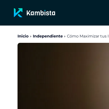
Ir
al
contenido
Inicio
Independiente
Cómo Maximizar tus I