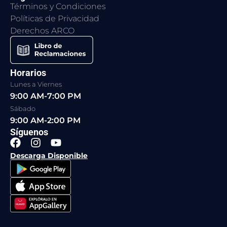
Términos y Condiciones
Políticas de Privacidad
Derechos ARCO
Horarios
Lunes a Viernes
9:00 AM-7:00 PM
Sábado
9:00 AM-2:00 PM
Síguenos
F
I
Y
a
n
o
Descarga Disponible
c
s
u
e
t
t
b
a
u
o
g
b
o
r
e
k
a