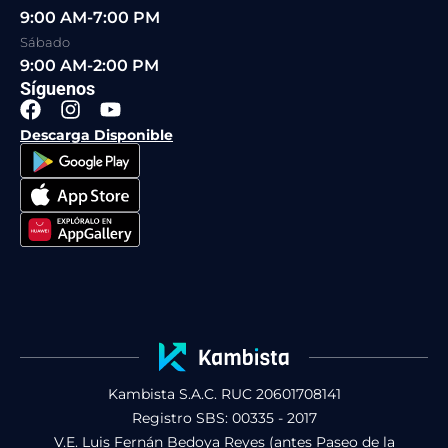
9:00 AM-7:00 PM
Sábado
9:00 AM-2:00 PM
Síguenos
F
I
Y
a
n
o
Descarga Disponible
c
s
u
e
t
t
b
a
u
o
g
b
o
r
e
k
a
m
Kambista S.A.C. RUC 20601708141
Registro SBS: 00335 - 2017
V.E. Luis Fernán Bedoya Reyes (antes Paseo de la