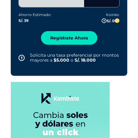
Ahorro Estimado:
Koinks:
S/. 39
S/. 0
Regístrate Ahora
Solicita una tasa preferencial por montos
mayores a
$5.000
o
S/. 18.000