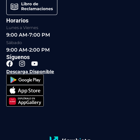
Horarios
Lunes a Viernes
9:00 AM-7:00 PM
Sábado
9:00 AM-2:00 PM
Síguenos
F
I
Y
a
n
o
Descarga Disponible
c
s
u
e
t
t
b
a
u
o
g
b
o
r
e
k
a
m