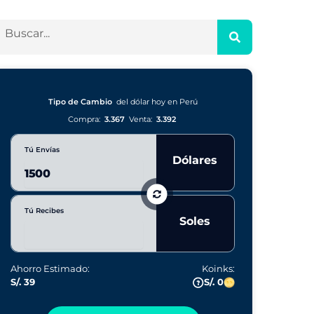
Tipo de Cambio
del dólar hoy en Perú
Compra:
3.367
Venta:
3.392
Tú Envías
Dólares
Tú Recibes
Soles
Ahorro Estimado:
Koinks:
S/. 39
S/. 0