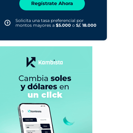
Regístrate Ahora
Solicita una tasa preferencial por
montos mayores a
$5.000
o
S/. 18.000