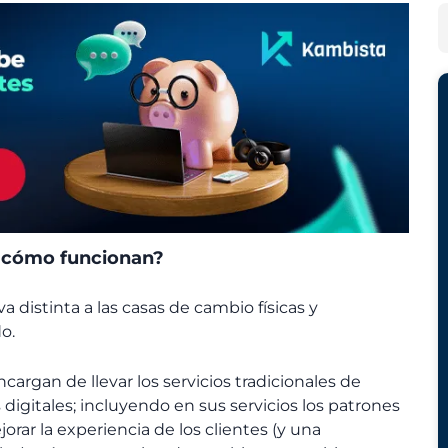
h
e
B
i
g
u
v
o
s
o
r
c
s
í
a
a
r
s
y cómo funcionan?
a distinta a las casas de cambio físicas y
o.
argan de llevar los servicios tradicionales de
digitales; incluyendo en sus servicios los patrones
rar la experiencia de los clientes (y una