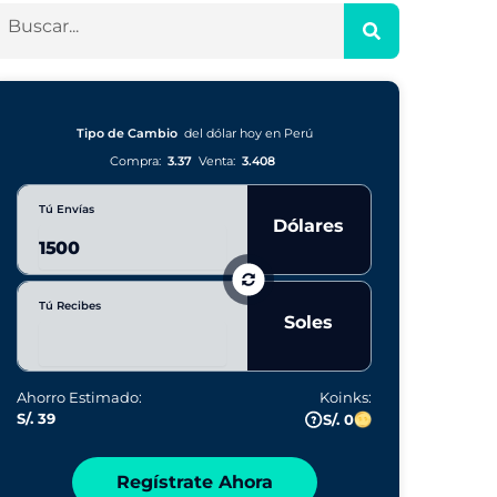
Tipo de Cambio
del dólar hoy en Perú
Compra:
3.37
Venta:
3.408
Tú Envías
Dólares
Tú Recibes
Soles
Ahorro Estimado:
Koinks:
S/. 39
S/. 0
Regístrate Ahora