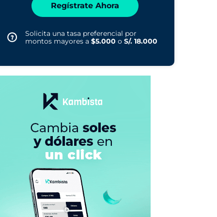
Regístrate Ahora
Solicita una tasa preferencial por
montos mayores a
$5.000
o
S/. 18.000