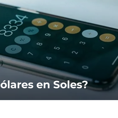
ólares en Soles?
A
C
r
a