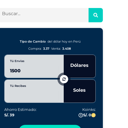
Tipo de Cambio
del dólar hoy en Perú
Compra:
3.37
Venta:
3.408
Tú Envías
Dólares
Tú Recibes
Soles
Ahorro Estimado:
Koinks:
S/. 39
S/. 0