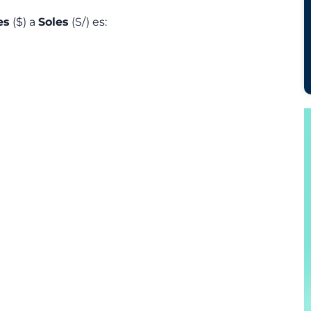
es
($) a
Soles
(S/) es: