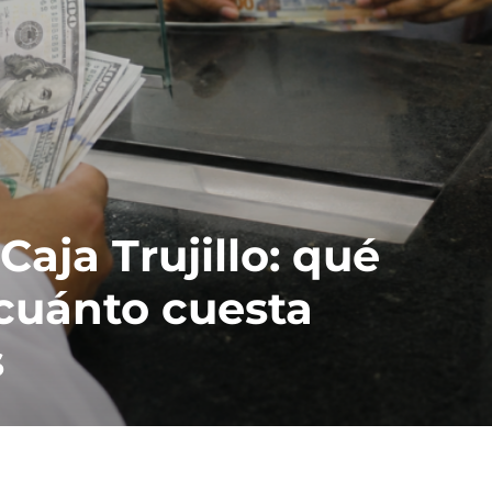
aja Trujillo: qué
 cuánto cuesta
s
A
C