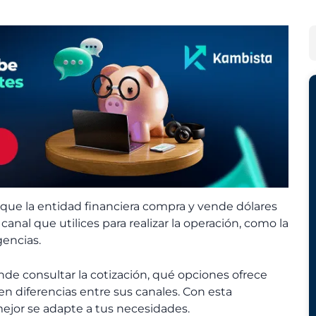
r
a
c
t
h
e
B
i
g
u
v
o
s
o
r
c
s
í
a
a
r
s
l que la entidad financiera compra y vende dólares
anal que utilices para realizar la operación, como la
gencias.
de consultar la cotización, qué opciones ofrece
sten diferencias entre sus canales. Con esta
mejor se adapte a tus necesidades.