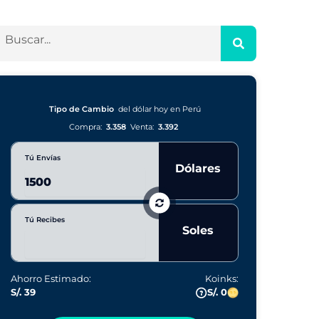
Tipo de Cambio
del dólar hoy en Perú
Compra:
3.358
Venta:
3.392
Tú Envías
Dólares
Tú Recibes
Soles
Ahorro Estimado:
Koinks:
S/. 39
S/. 0