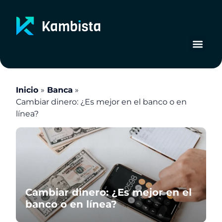
Ir
al
contenido
Inicio
Banca
Cambiar dinero: ¿Es mejor en el banco o en
línea?
Cambiar dinero: ¿Es mejor en el
banco o en línea?