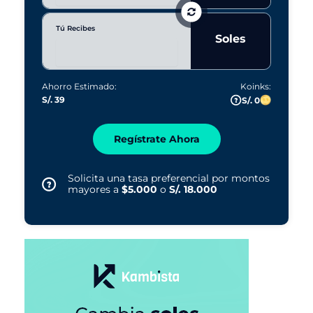
Tú Recibes
Soles
Ahorro Estimado:
Koinks:
S/. 39
S/. 0
Regístrate Ahora
Solicita una tasa preferencial por montos
mayores a
$5.000
o
S/. 18.000