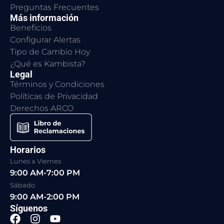
Preguntas Frecuentes
Más información
Beneficios
Configurar Alertas
Tipo de Cambio Hoy
¿Qué es Kambista?
Legal
Términos y Condiciones
Políticas de Privacidad
Derechos ARCO
Horarios
Lunes a Viernes
9:00 AM-7:00 PM
Sábado
9:00 AM-2:00 PM
Síguenos
F
I
Y