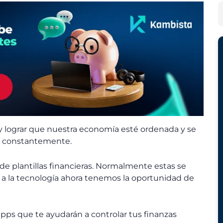
h
e
B
i
g
u
v
o
s
o
r
c
s
í
a
a
r
s
s y lograr que nuestra economía esté ordenada y se
as constantemente.
 de plantillas financieras. Normalmente estas se
s a la tecnología ahora tenemos la oportunidad de
apps que te ayudarán a controlar tus finanzas