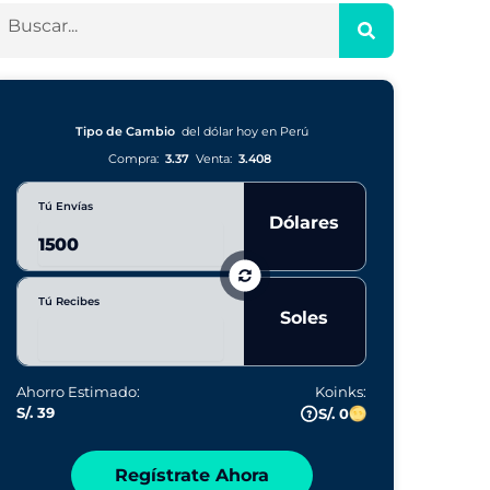
Tipo de Cambio
del dólar hoy en Perú
Compra:
3.37
Venta:
3.408
Tú Envías
Dólares
Tú Recibes
Soles
Ahorro Estimado:
Koinks:
S/. 39
S/. 0
Regístrate Ahora