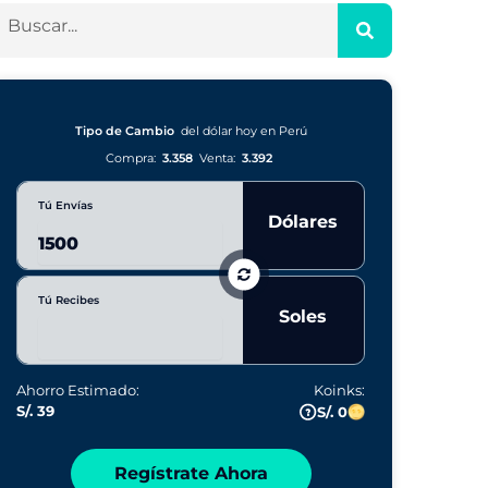
Tipo de Cambio
del dólar hoy en Perú
Compra:
3.358
Venta:
3.392
Tú Envías
Dólares
Tú Recibes
Soles
Ahorro Estimado:
Koinks:
S/. 39
S/. 0
Regístrate Ahora