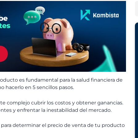
h
e
B
i
g
u
v
o
s
o
r
c
s
í
a
a
r
s
oducto es fundamental para la salud financiera de
 hacerlo en 5 sencillos pasos.
ulte complejo cubrir los costos y obtener ganancias.
ientes y enfrentar la inestabilidad del mercado.
o para determinar el precio de venta de tu producto