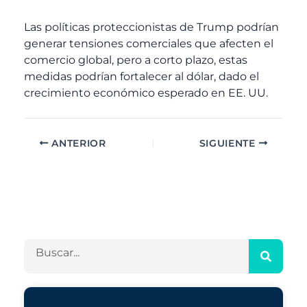
Las políticas proteccionistas de Trump podrían
generar tensiones comerciales que afecten el
comercio global, pero a corto plazo, estas
medidas podrían fortalecer al dólar, dado el
crecimiento económico esperado en EE. UU.
ANTERIOR
SIGUIENTE
A
C
r
a
c
t
h
e
B
i
g
u
v
o
s
o
r
c
s
í
a