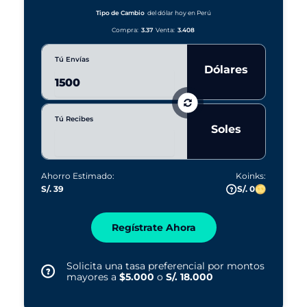
a
r
Tipo de Cambio
del dólar hoy en Perú
s
Compra:
3.37
Venta:
3.408
Tú Envías
Dólares
Tú Recibes
Soles
Ahorro Estimado:
Koinks:
S/. 39
S/. 0
Regístrate Ahora
Solicita una tasa preferencial por montos
mayores a
$5.000
o
S/. 18.000