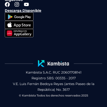
F
I
Y
a
n
o
Descarga Disponible
c
s
u
e
t
t
b
a
u
o
g
b
o
r
e
k
a
m
Kambista S.A.C. RUC 20601708141
Registro SBS: 00335 - 2017
V.E. Luis Fernán Bedoya Reyes (antes Paseo de la
República) No. 3617
© Kambista Todos los derechos reservados 2025