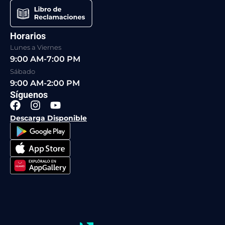
Horarios
Lunes a Viernes
9:00 AM-7:00 PM
Sábado
9:00 AM-2:00 PM
Síguenos
F
I
Y
a
n
o
Descarga Disponible
c
s
u
e
t
t
b
a
u
o
g
b
o
r
e
k
a
m