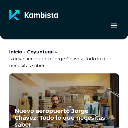
Ir
al
contenido
Inicio
Coyuntural
Nuevo aeropuerto Jorge Chávez: Todo lo que
necesitas saber
Nuevo aeropuerto Jorge
Chávez: Todo lo que necesitas
saber