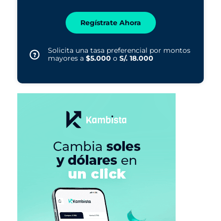
Regístrate Ahora
Solicita una tasa preferencial por montos
mayores a
$5.000
o
S/. 18.000