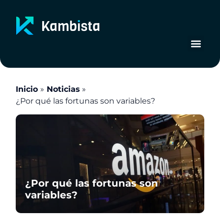
Ir
al
contenido
Inicio
Noticias
¿Por qué las fortunas son variables?
¿Por qué las fortunas son
variables?