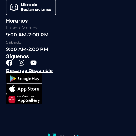
Horarios
Lunes a Viernes
9:00 AM-7:00 PM
Sábado
9:00 AM-2:00 PM
Síguenos
F
I
Y
a
n
o
Descarga Disponible
c
s
u
e
t
t
b
a
u
o
g
b
o
r
e
k
a
m