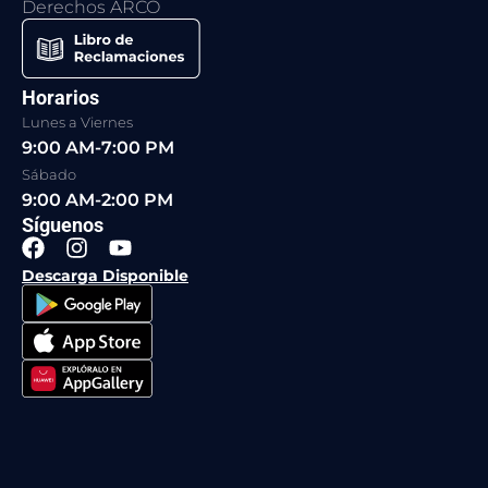
Derechos ARCO
Horarios
Lunes a Viernes
9:00 AM-7:00 PM
Sábado
9:00 AM-2:00 PM
Síguenos
F
I
Y
a
n
o
Descarga Disponible
c
s
u
e
t
t
b
a
u
o
g
b
o
r
e
k
a
m