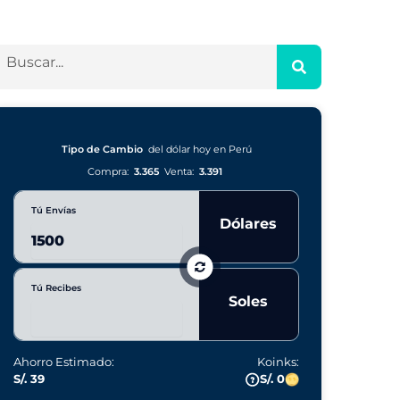
Tipo de Cambio
del dólar hoy en Perú
Compra:
3.365
Venta:
3.391
Tú Envías
Dólares
Tú Recibes
Soles
Ahorro Estimado:
Koinks:
S/. 39
S/. 0