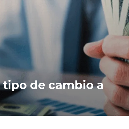
 tipo de cambio a
A
C