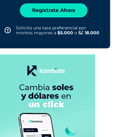
Regístrate Ahora
Solicita una tasa preferencial por
montos mayores a
$5.000
o
S/. 18.000