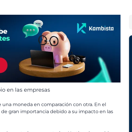
r
a
c
t
h
e
B
i
g
u
v
o
s
o
r
c
s
í
a
a
r
s
bio en las empresas
o de una moneda en comparación con otra. En el
 de gran importancia debido a su impacto en las