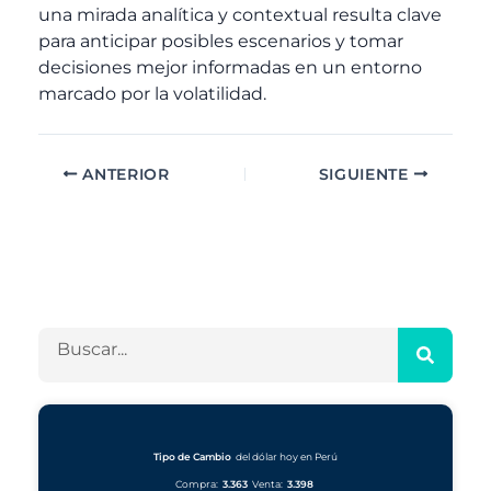
una mirada analítica y contextual resulta clave
para anticipar posibles escenarios y tomar
decisiones mejor informadas en un entorno
marcado por la volatilidad.
ANTERIOR
SIGUIENTE
A
C
r
a
c
t
h
e
B
i
g
u
v
o
s
o
r
c
s
í
a
a
r
Tipo de Cambio
del dólar hoy en Perú
s
Compra:
3.363
Venta:
3.398