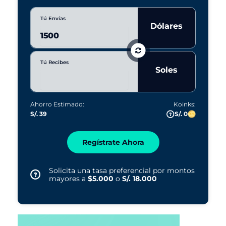
Tú Envías
Dólares
Tú Recibes
Soles
Ahorro Estimado:
Koinks:
S/. 39
S/. 0
Regístrate Ahora
Solicita una tasa preferencial por montos
mayores a
$5.000
o
S/. 18.000