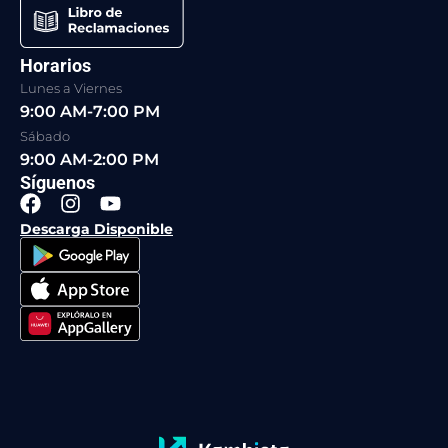
Horarios
Lunes a Viernes
9:00 AM-7:00 PM
Sábado
9:00 AM-2:00 PM
Síguenos
F
I
Y
a
n
o
Descarga Disponible
c
s
u
e
t
t
b
a
u
o
g
b
o
r
e
k
a
m