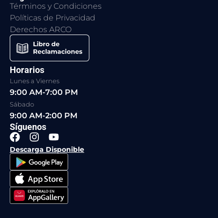
Términos y Condiciones
Políticas de Privacidad
Derechos ARCO
Horarios
Lunes a Viernes
9:00 AM-7:00 PM
Sábado
9:00 AM-2:00 PM
Síguenos
F
I
Y
a
n
o
Descarga Disponible
c
s
u
e
t
t
b
a
u
o
g
b
o
r
e
k
a