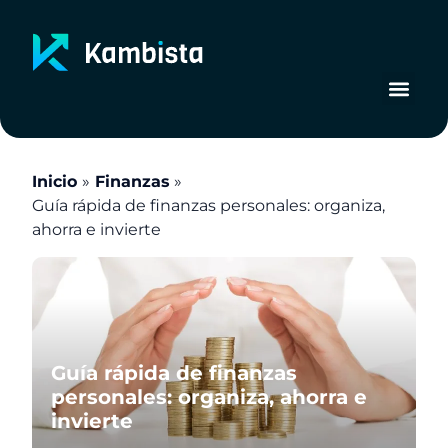
Ir
al
contenido
Inicio
Finanzas
Guía rápida de finanzas personales: organiza,
ahorra e invierte
Guía rápida de finanzas
personales: organiza, ahorra e
invierte