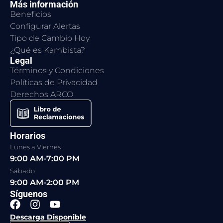
Más información
Beneficios
Configurar Alertas
Tipo de Cambio Hoy
¿Qué es Kambista?
Legal
Términos y Condiciones
Políticas de Privacidad
Derechos ARCO
Horarios
Lunes a Viernes
9:00 AM-7:00 PM
Sábado
9:00 AM-2:00 PM
Síguenos
F
I
Y
a
n
o
Descarga Disponible