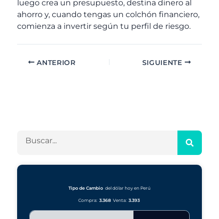
luego crea un presupuesto, destina dinero al
ahorro y, cuando tengas un colchón financiero,
comienza a invertir según tu perfil de riesgo.
ANTERIOR
SIGUIENTE
A
C
r
a
c
t
h
e
B
i
g
u
v
o
s
o
r
c
s
í
a
a
r
Tipo de Cambio
del dólar hoy en Perú
s
Compra:
3.368
Venta:
3.393