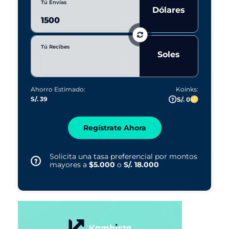
Tú Envías
Dólares
Tú Recibes
Soles
Ahorro Estimado:
Koinks:
S/. 39
S/. 0
Regístrate Ahora
Solicita una tasa preferencial por montos
mayores a
$5.000
o
S/. 18.000