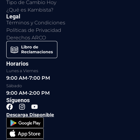
Tipo de Cambio Hoy
¿Qué es Kambista?
Legal
Términos y Condiciones
Políticas de Privacidad
Derechos ARCO
Horarios
Lunes a Viernes
9:00 AM-7:00 PM
Sábado
9:00 AM-2:00 PM
Síguenos
F
I
Y
a
n
o
Descarga Disponible
c
s
u
e
t
t
b
a
u
o
g
b