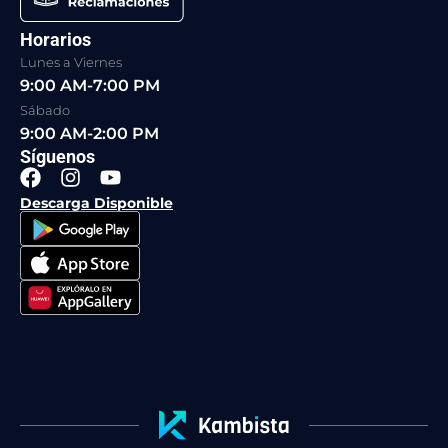
Horarios
Lunes a Viernes
9:00 AM-7:00 PM
Sábado
9:00 AM-2:00 PM
Síguenos
F
I
Y
a
n
o
Descarga Disponible
c
s
u
e
t
t
b
a
u
o
g
b
o
r
e
k
a
m