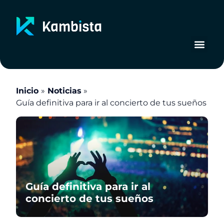
Ir
al
contenido
Inicio
Noticias
Guía definitiva para ir al concierto de tus sueños
Guía definitiva para ir al
concierto de tus sueños