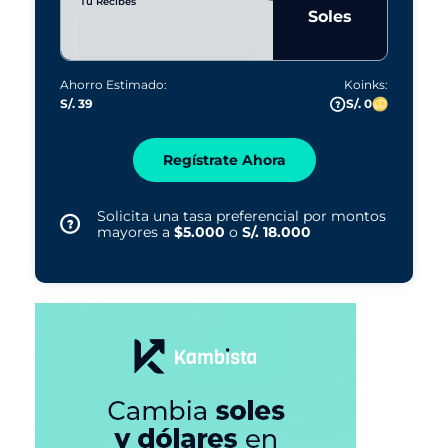
Tú Recibes
Soles
Ahorro Estimado:
Koinks:
S/. 39
S/. 0
Regístrate Ahora
Solicita una tasa preferencial por montos
mayores a
$5.000
o
S/. 18.000