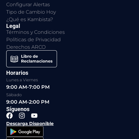
Configurar Alertas
Tipo de Cambio Hoy
¿Qué es Kambista?
Legal
Términos y Condiciones
Políticas de Privacidad
Derechos ARCO
Horarios
Lunes a Viernes
9:00 AM-7:00 PM
Sábado
9:00 AM-2:00 PM
Síguenos
F
I
Y
a
n
o
Descarga Disponible
c
s
u
e
t
t