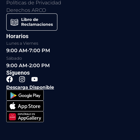
Políticas de Privacidad
Derechos ARCO
Horarios
Lunes a Viernes
9:00 AM-7:00 PM
Sábado
9:00 AM-2:00 PM
Síguenos
F
I
Y
a
n
o
Descarga Disponible
c
s
u
e
t
t
b
a
u
o
g
b
o
r
e
k
a
m