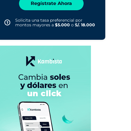
Regístrate Ahora
Solicita una tasa preferencial por
montos mayores a
$5.000
o
S/. 18.000