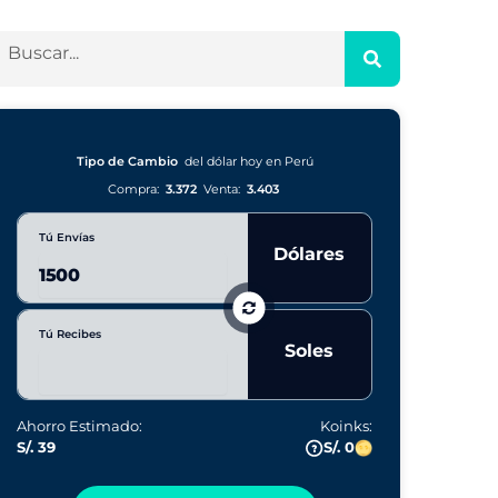
Tipo de Cambio
del dólar hoy en Perú
Compra:
3.372
Venta:
3.403
Tú Envías
Dólares
Tú Recibes
Soles
Ahorro Estimado:
Koinks:
S/. 39
S/. 0