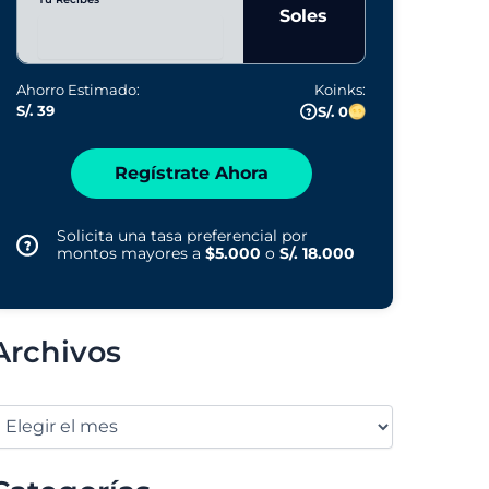
Soles
Ahorro Estimado:
Koinks:
S/. 39
S/. 0
Regístrate Ahora
Solicita una tasa preferencial por
montos mayores a
$5.000
o
S/. 18.000
Archivos