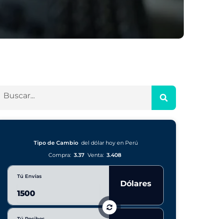
Tipo de Cambio
del dólar hoy en Perú
Compra:
3.37
Venta:
3.408
Tú Envías
Dólares
Tú Recibes