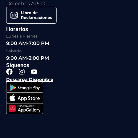
Derechos ARCO
Horarios
Lunes a Viernes
9:00 AM-7:00 PM
Sábado
9:00 AM-2:00 PM
Síguenos
F
I
Y
a
n
o
Descarga Disponible
c
s
u
e
t
t
b
a
u
o
g
b
o
r
e
k
a
m