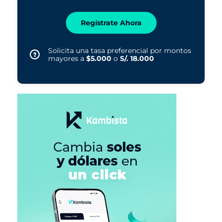
Regístrate Ahora
Solicita una tasa preferencial por montos
mayores a
$5.000
o
S/. 18.000