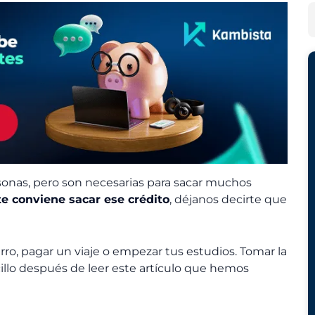
h
e
B
i
g
u
v
o
s
o
r
c
s
í
a
a
r
s
rsonas, pero son necesarias para sacar muchos
 te conviene sacar ese crédito
, déjanos decirte que
ro, pagar un viaje o empezar tus estudios. Tomar la
illo después de leer este artículo que hemos