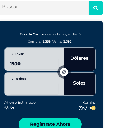
Tipo de Cambio
del dólar hoy en Perú
Compra:
3.358
Venta:
3.392
Tú Envías
Dólares
Tú Recibes
Soles
Ahorro Estimado:
Koinks:
S/. 39
S/. 0
Regístrate Ahora