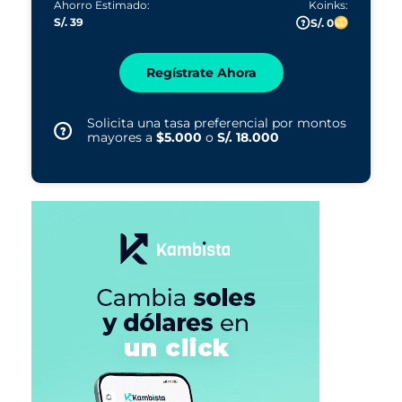
Ahorro Estimado:
Koinks:
S/. 39
S/. 0
Regístrate Ahora
Solicita una tasa preferencial por montos
mayores a
$5.000
o
S/. 18.000