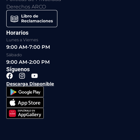
Derechos ARCO
Horarios
Lunes a Viernes
9:00 AM-7:00 PM
Sábado
9:00 AM-2:00 PM
Síguenos
F
I
Y
a
n
o
Descarga Disponible
c
s
u
e
t
t
b
a
u
o
g
b
o
r
e
k
a
m