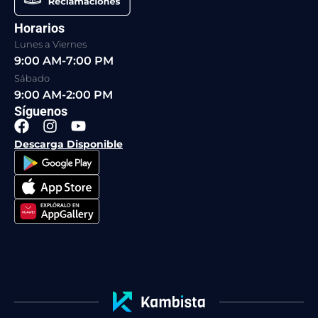
Horarios
Lunes a Viernes
9:00 AM-7:00 PM
Sábado
9:00 AM-2:00 PM
Síguenos
F
I
Y
a
n
o
Descarga Disponible
c
s
u
e
t
t
b
a
u
o
g
b
o
r
e
k
a
m