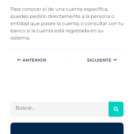
Para conocer el de una cuenta específica,
puedes pedirlo directamente a la persona o
entidad que posee la cuenta, o consultar con tu
banco si la cuenta está registrada en su
sistema.
ANTERIOR
SIGUIENTE
A
C
r
a
c
t
h
e
B
i
g
u
v
o
s
o
r
c
s
í
a
a