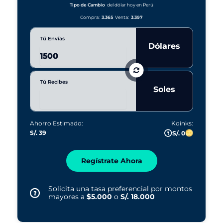
r
Tipo de Cambio
del dólar hoy en Perú
s
Compra:
3.365
Venta:
3.397
Tú Envías
Dólares
Tú Recibes
Soles
Ahorro Estimado:
Koinks:
S/. 39
S/. 0
Regístrate Ahora
Solicita una tasa preferencial por montos
mayores a
$5.000
o
S/. 18.000