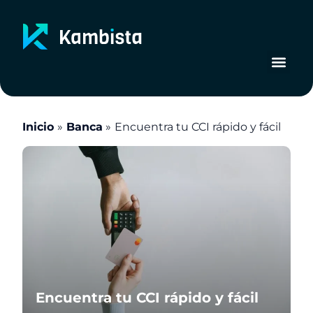
Ir
al
contenido
Inicio
Banca
Encuentra tu CCI rápido y fácil
Encuentra tu CCI rápido y fácil