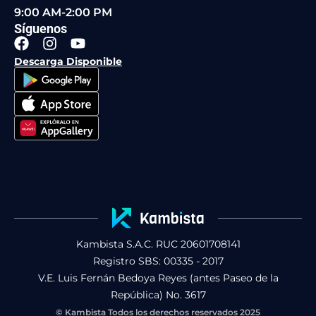
9:00 AM-2:00 PM
Síguenos
F
I
Y
a
n
o
Descarga Disponible
c
s
u
e
t
t
b
a
u
o
g
b
o
r
e
k
a
m
Kambista S.A.C. RUC 20601708141
Registro SBS: 00335 - 2017
V.E. Luis Fernán Bedoya Reyes (antes Paseo de la
República) No. 3617
© Kambista Todos los derechos reservados 2025