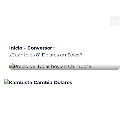
Ir
al
contenido
Inicio
Conversor
¿Cuánto es 81 Dólares en Soles?
¿Cuánto es 81 Dólares en Soles?