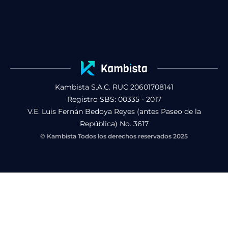
b
a
u
o
g
b
o
r
e
k
a
m
Kambista S.A.C. RUC 20601708141
Registro SBS: 00335 - 2017
V.E. Luis Fernán Bedoya Reyes (antes Paseo de la
República) No. 3617
© Kambista Todos los derechos reservados 2025