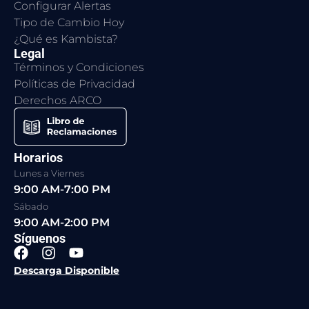
Configurar Alertas
Tipo de Cambio Hoy
¿Qué es Kambista?
Legal
Términos y Condiciones
Políticas de Privacidad
Derechos ARCO
Horarios
Lunes a Viernes
9:00 AM-7:00 PM
Sábado
9:00 AM-2:00 PM
Síguenos
F
I
Y
a
n
o
Descarga Disponible
c
s
u
e
t
t