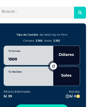
Tipo de Cambio
del dólar hoy en Perú
Compra:
3.366
Venta:
3.392
Tú Envías
Dólares
Tú Recibes
Soles
Ahorro Estimado:
Koinks:
S/. 39
S/. 0