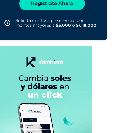
Regístrate Ahora
Solicita una tasa preferencial por
montos mayores a
$5.000
o
S/. 18.000