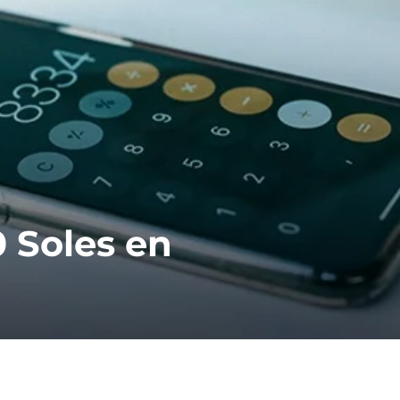
 Soles en
A
C
r
a