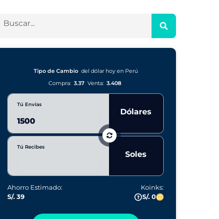
Tipo de Cambio
del dólar hoy en Perú
Compra:
3.37
Venta:
3.408
Tú Envías
Dólares
Tú Recibes
Soles
Ahorro Estimado:
Koinks:
S/. 39
S/. 0