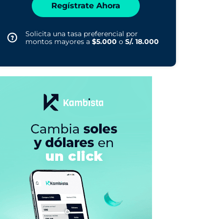
Regístrate Ahora
Solicita una tasa preferencial por
montos mayores a
$5.000
o
S/. 18.000