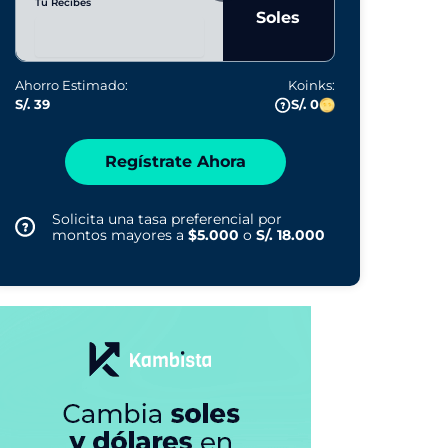
Tú Recibes
Soles
Ahorro Estimado:
Koinks:
S/. 39
S/. 0
Regístrate Ahora
Solicita una tasa preferencial por
montos mayores a
$5.000
o
S/. 18.000