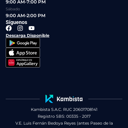
9:00 AM-7:00 PM
Sábado
9:00 AM-2:00 PM
Síguenos
F
I
Y
a
n
o
Descarga Disponible
c
s
u
e
t
t
b
a
u
o
g
b
o
r
e
k
a
m
Kambista S.A.C. RUC 20601708141
Registro SBS: 00335 - 2017
V.E. Luis Fernán Bedoya Reyes (antes Paseo de la