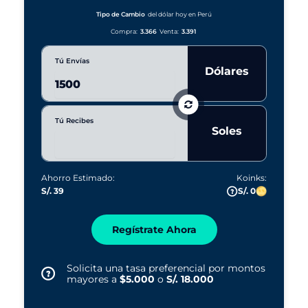
a
r
Tipo de Cambio
del dólar hoy en Perú
s
Compra:
3.366
Venta:
3.391
Tú Envías
Dólares
Tú Recibes
Soles
Ahorro Estimado:
Koinks:
S/. 39
S/. 0
Regístrate Ahora
Solicita una tasa preferencial por montos
mayores a
$5.000
o
S/. 18.000