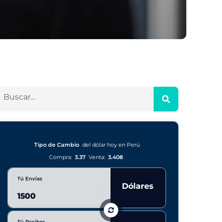
Tipo de Cambio
del dólar hoy en Perú
Compra:
3.37
Venta:
3.408
Tú Envías
Dólares
Tú Recibes