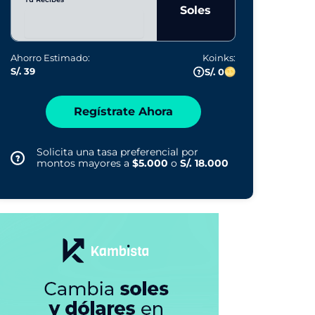
Soles
Ahorro Estimado:
Koinks:
S/. 39
S/. 0
Regístrate Ahora
Solicita una tasa preferencial por
montos mayores a
$5.000
o
S/. 18.000