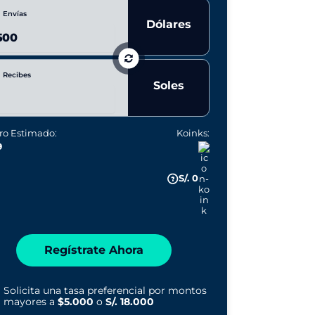
 Envías
Dólares
 Recibes
Soles
ro Estimado:
Koinks:
9
S/. 0
Regístrate Ahora
Solicita una tasa preferencial por montos
mayores a
$5.000
o
S/. 18.000