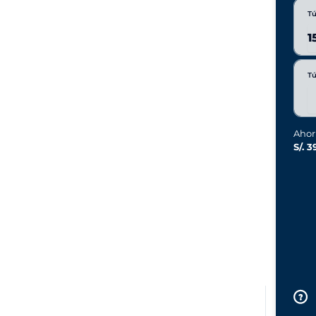
Tú
Tú
Ahor
S/. 3