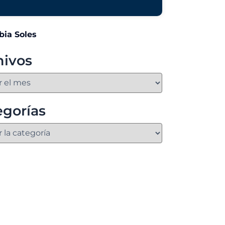
hivos
egorías