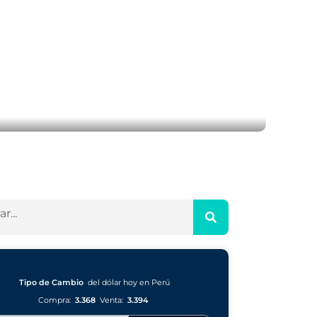
Ayuda
Iniciar sesión
Regístrate
Tipo de Cambio
del dólar hoy en Perú
Compra:
3.368
Venta:
3.394