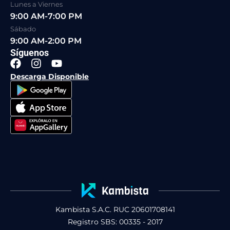
Lunes a Viernes
9:00 AM-7:00 PM
Sábado
9:00 AM-2:00 PM
Síguenos
F
I
Y
a
n
o
Descarga Disponible
c
s
u
e
t
t
b
a
u
o
g
b
o
r
e
k
a
m
Kambista S.A.C. RUC 20601708141
Registro SBS: 00335 - 2017