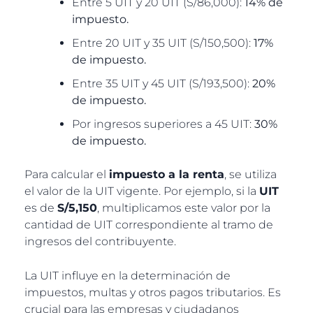
Entre 5 UIT y 20 UIT (S/86,000):
14% de
impuesto.
Entre 20 UIT y 35 UIT (S/150,500):
17%
de impuesto.
Entre 35 UIT y 45 UIT (S/193,500):
20%
de impuesto.
Por ingresos superiores a 45 UIT:
30%
de impuesto.
Para calcular el
impuesto a la renta
, se utiliza
el valor de la UIT vigente. Por ejemplo, si la
UIT
es de
S/5,150
, multiplicamos este valor por la
cantidad de UIT correspondiente al tramo de
ingresos del contribuyente.
La UIT influye en la determinación de
impuestos, multas y otros pagos tributarios. Es
crucial para las empresas y ciudadanos