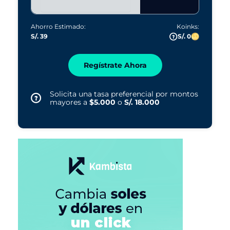
Ahorro Estimado:
Koinks:
S/. 39
S/. 0
Regístrate Ahora
Solicita una tasa preferencial por montos
mayores a
$5.000
o
S/. 18.000