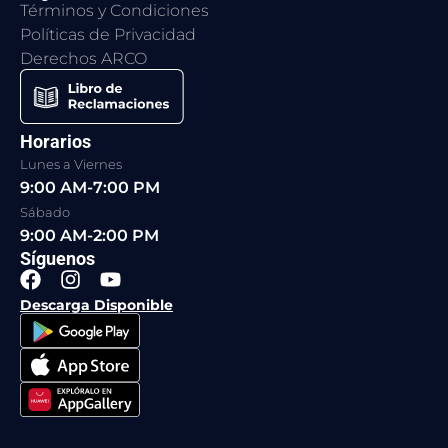
Términos y Condiciones
Políticas de Privacidad
Derechos ARCO
Horarios
Lunes a Viernes
9:00 AM-7:00 PM
Sábado
9:00 AM-2:00 PM
Síguenos
F
I
Y
a
n
o
Descarga Disponible
c
s
u
e
t
t
b
a
u
o
g
b
o
r
e
k
a
m